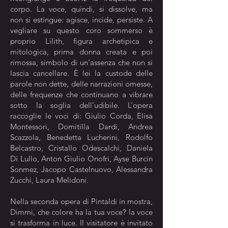
corpo. La voce, quindi, si dissolve, ma
non si estingue: agisce, incide, persiste. A
vegliare su questo coro sommerso è
proprio Lilith, figura archetipica e
mitologica, prima donna creata e poi
rimossa, simbolo di un’assenza che non si
lascia cancellare. È lei la custode delle
parole non dette, delle narrazioni omesse,
delle frequenze che continuano a vibrare
sotto la soglia dell’udibile. L’opera
raccoglie le voci di: Giulio Corda, Elisa
Montessori, Domitilla Dardi, Andrea
Scazzola, Benedetta Lucherini, Rodolfo
Belcastro, Cristallo Odescalchi, Daniela
Di Lullo, Anton Giulio Onofri, Ayse Burcin
Sonmez, Jacopo Castelnuovo, Alessandra
Zucchi, Laura Melidoni.
Nella seconda opera di Pintaldi in mostra,
Dimmi, che colore ha la tua voce? la voce
si trasforma in luce. Il visitatore è invitato