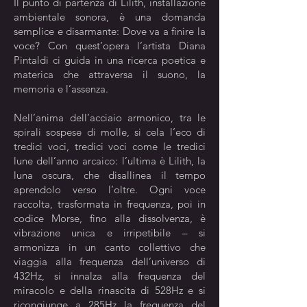
Il punto di partenza di Lilith, installazione
ambientale sonora, è una domanda
semplice e disarmante: Dove va a finire la
voce? Con quest’opera l’artista Diana
Pintaldi ci guida in una ricerca poetica e
materica che attraversa il suono, la
memoria e l’assenza.
Nell’anima dell’acciaio armonico, tra le
spirali sospese di molle, si cela l’eco di
tredici voci, tredici voci come le tredici
lune dell’anno arcaico: l’ultima è Lilith, la
luna oscura, che disallinea il tempo
aprendolo verso l’oltre. Ogni voce
raccolta, trasformata in frequenza, poi in
codice Morse, fino alla dissolvenza, è
vibrazione unica e irripetibile – si
armonizza in un canto collettivo che
viaggia alla frequenza dell’universo di
432Hz, si innalza alla frequenza del
miracolo e della rinascita di 528Hz e si
ricongiunge a 285Hz la frequenza del