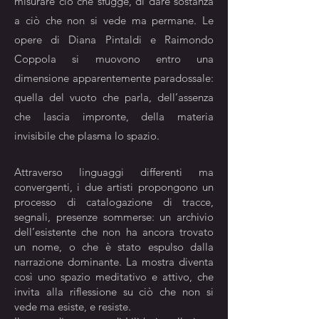
misurare ciò che sfugge, di dare sostanza
a ciò che non si vede ma permane. Le
opere di Diana Pintaldi e Raimondo
Coppola si muovono entro una
dimensione apparentemente paradossale:
quella del vuoto che parla, dell’assenza
che lascia impronte, della materia
invisibile che plasma lo spazio.
Attraverso linguaggi differenti ma
convergenti, i due artisti propongono un
processo di catalogazione di tracce,
segnali, presenze sommerse: un archivio
dell’esistente che non ha ancora trovato
un nome, o che è stato espulso dalla
narrazione dominante. La mostra diventa
così uno spazio meditativo e attivo, che
invita alla riflessione su ciò che non si
vede ma esiste, e resiste.