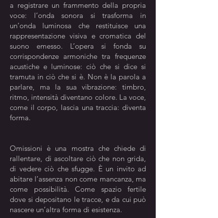
a registrare un frammento della propria
voce: l’onda sonora si trasforma in
un’onda luminosa che restituisce una
rappresentazione visiva e cromatica del
suono emesso. L’opera si fonda su
corrispondenze armoniche tra frequenze
acustiche e luminose: ciò che si dice si
tramuta in ciò che si è. Non è la parola a
parlare, ma la sua vibrazione: timbro,
ritmo, intensità diventano colore. La voce,
come il corpo, lascia una traccia: diventa
forma.
Omissioni è una mostra che chiede di
rallentare, di ascoltare ciò che non grida,
di vedere ciò che sfugge. È un invito ad
abitare l’assenza non come mancanza, ma
come possibilità. Come spazio fertile
dove si depositano le tracce, e da cui può
nascere un’altra forma di esistenza.