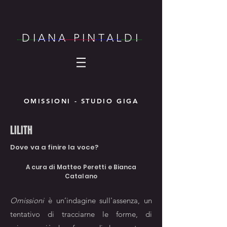
DIANA PINTALDI
OMISSIONI - STUDIO GIGA
LILITH
Dove va a finire la voce?
A cura di Matteo Peretti e Bianca
Catalano
Omissioni
è un’indagine sull'assenza, un
tentativo di tracciarne le forme, di